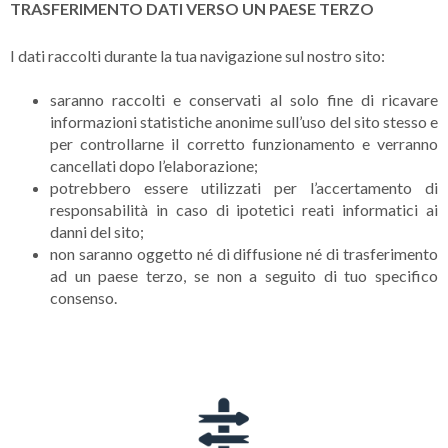
TRASFERIMENTO DATI VERSO UN PAESE TERZO
I dati raccolti durante la tua navigazione sul nostro sito:
saranno raccolti e conservati al solo fine di ricavare
informazioni statistiche anonime sull’uso del sito stesso e
per controllarne il corretto funzionamento e verranno
cancellati dopo l’elaborazione;
potrebbero essere utilizzati per l’accertamento di
responsabilità in caso di ipotetici reati informatici ai
danni del sito;
non saranno oggetto né di diffusione né di trasferimento
ad un paese terzo, se non a seguito di tuo specifico
consenso.