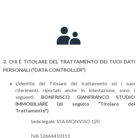
2. CHI È TITOLARE DEL TRATTAMENTO DEI TUOI DATI
PERSONALI (“DATA CONTROLLER”)
L’identità del Titolare del trattamento ed i suoi
riferimenti, riportati anche in intestazione, sono i
seguenti:
BONFRISCO GIANFRANCO STUDIO
IMMOBILIARE
(di seguito “Titolare del
Trattamento”)
Sede legale: VIA MONVISO 120
IVA 12664410151