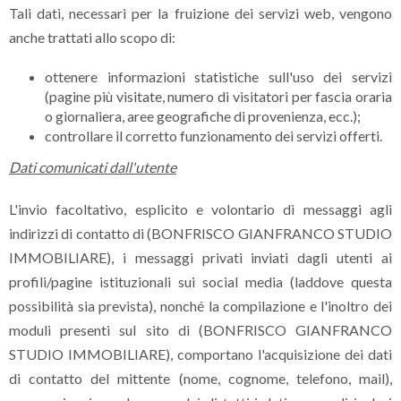
Tali dati, necessari per la fruizione dei servizi web, vengono
anche trattati allo scopo di:
ottenere informazioni statistiche sull'uso dei servizi
(pagine più visitate, numero di visitatori per fascia oraria
o giornaliera, aree geografiche di provenienza, ecc.);
controllare il corretto funzionamento dei servizi offerti.
Dati comunicati dall'utente
L'invio facoltativo, esplicito e volontario di messaggi agli
indirizzi di contatto di (BONFRISCO GIANFRANCO STUDIO
IMMOBILIARE), i messaggi privati inviati dagli utenti ai
profili/pagine istituzionali sui social media (laddove questa
possibilità sia prevista), nonché la compilazione e l'inoltro dei
moduli presenti sul sito di (BONFRISCO GIANFRANCO
STUDIO IMMOBILIARE), comportano l'acquisizione dei dati
di contatto del mittente (nome, cognome, telefono, mail),