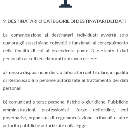
9.
DESTINATARI O CATEGORIE DI DESTINATARI DEI DATI
La comunicazione ai destinatari individuati avverrà solo
qualora gli stessi siano coinvolti e funzionali al conseguimento
delle finalità di cui al precedente punto 3, pertanto i dati
personali raccolti ed elaborati potranno essere:
a) messi a disposizione dei Collaboratori del Titolare, in qualità
di Responsabili o persone autorizzate al trattamento dei dati
personali;
b) comunicati a terze persone, fisiche o giuridiche, Pubbliche
amministrazioni, professionisti, forze dell’ordine, enti
governativi, organismi di regolamentazione, tribunali o altre
autorità pubbliche autorizzate dalla legge;