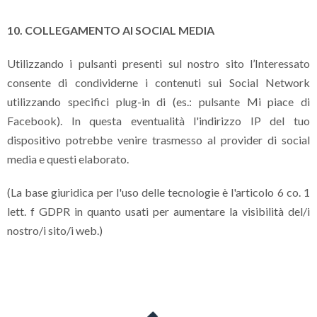
10. COLLEGAMENTO AI SOCIAL MEDIA
Utilizzando i pulsanti presenti sul nostro sito l’Interessato
consente di condividerne i contenuti sui Social Network
utilizzando specifici plug-in di (es.: pulsante Mi piace di
Facebook). In questa eventualità l'indirizzo IP del tuo
dispositivo potrebbe venire trasmesso al provider di social
media e questi elaborato.
(La base giuridica per l'uso delle tecnologie è l'articolo 6 co. 1
lett. f GDPR in quanto usati per aumentare la visibilità del/i
nostro/i sito/i web.)