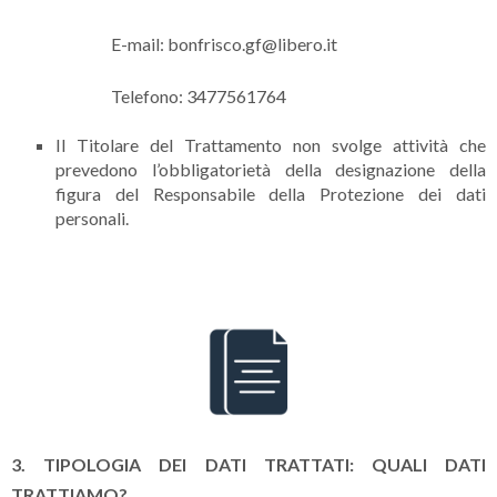
E-mail: bonfrisco.gf@libero.it
Telefono: 3477561764
Il Titolare del Trattamento non svolge attività che
prevedono l’obbligatorietà della designazione della
figura del Responsabile della Protezione dei dati
personali.
3.
TIPOLOGIA DEI DATI TRATTATI: QUALI DATI
TRATTIAMO?