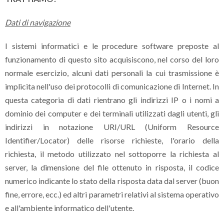
Dati di navigazione
I sistemi informatici e le procedure software preposte al
funzionamento di questo sito acquisiscono, nel corso del loro
normale esercizio, alcuni dati personali la cui trasmissione è
implicita nell'uso dei protocolli di comunicazione di Internet. In
questa categoria di dati rientrano gli indirizzi IP o i nomi a
dominio dei computer e dei terminali utilizzati dagli utenti, gli
indirizzi in notazione URI/URL (Uniform Resource
Identifier/Locator) delle risorse richieste, l'orario della
richiesta, il metodo utilizzato nel sottoporre la richiesta al
server, la dimensione del file ottenuto in risposta, il codice
numerico indicante lo stato della risposta data dal server (buon
fine, errore, ecc.) ed altri parametri relativi al sistema operativo
e all'ambiente informatico dell'utente.