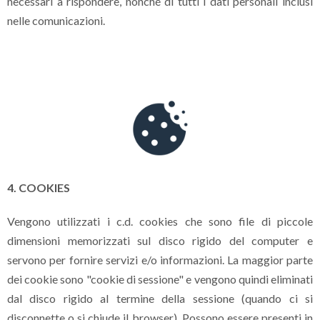
necessari a rispondere, nonché di tutti i dati personali inclusi
nelle comunicazioni.
4.
COOKIES
Vengono utilizzati i c.d. cookies che sono file di piccole
dimensioni memorizzati sul disco rigido del computer e
servono per fornire servizi e/o informazioni. La maggior parte
dei cookie sono "cookie di sessione" e vengono quindi eliminati
dal disco rigido al termine della sessione (quando ci si
disconnette o si chiude il browser). Possono essere presenti in